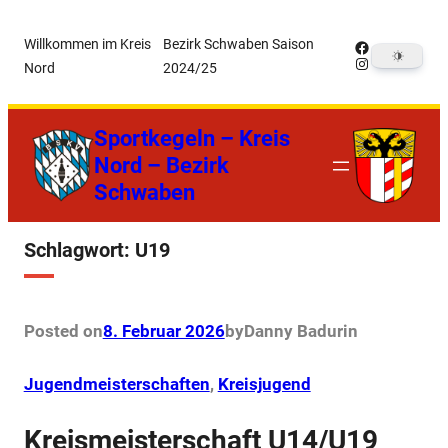
Zum
Willkommen im Kreis
Bezirk Schwaben Saison
Facebook
Inhalt
Instagram
Nord
2024/25
springen
Sportkegeln – Kreis
Nord – Bezirk
Schwaben
Schlagwort:
U19
Posted on
8. Februar 2026
by
Danny Badur
in
Jugendmeisterschaften
, 
Kreisjugend
Kreismeisterschaft U14/U19