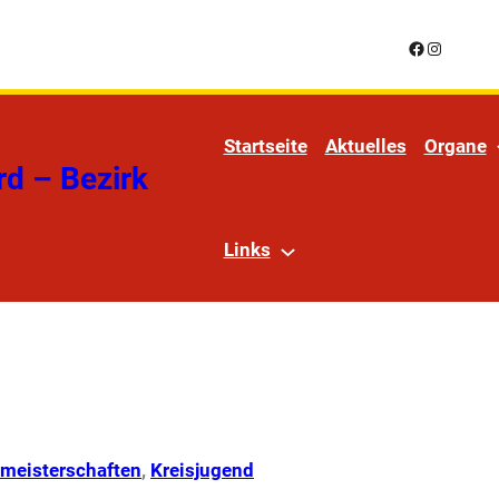
Facebook
Instagra
Startseite
Aktuelles
Organe
rd – Bezirk
Links
meisterschaften
, 
Kreisjugend