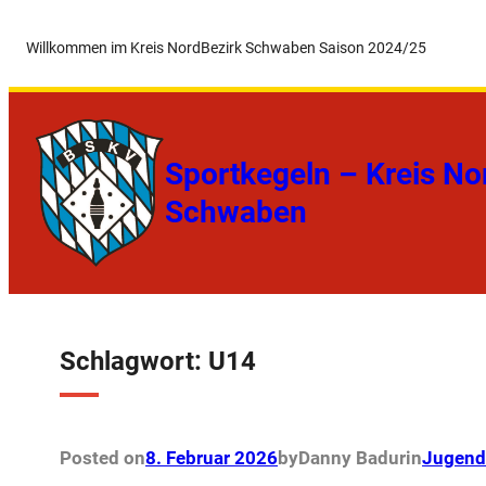
Zum
Willkommen im Kreis Nord
Bezirk Schwaben Saison 2024/25
Inhalt
springen
Sportkegeln – Kreis No
Schwaben
Schlagwort:
U14
Posted on
8. Februar 2026
by
Danny Badur
in
Jugend