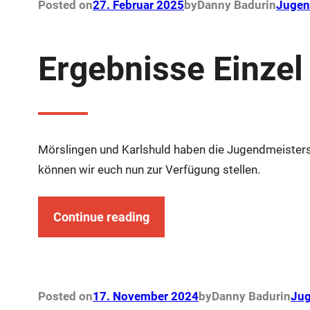
Posted on
27. Februar 2025
by
Danny Badur
in
Jugen
Ergebnisse Einze
Mörslingen und Karlshuld haben die Jugendmeistersc
können wir euch nun zur Verfügung stellen.
Continue reading
Posted on
17. November 2024
by
Danny Badur
in
Jug