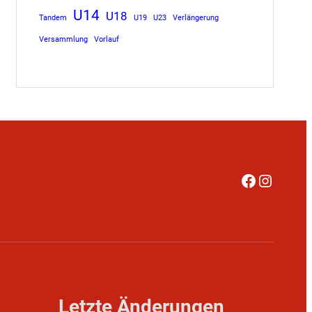
U14
U18
Tandem
U19
U23
Verlängerung
Versammlung
Vorlauf
Faceboo
Instag
Letzte Änderungen