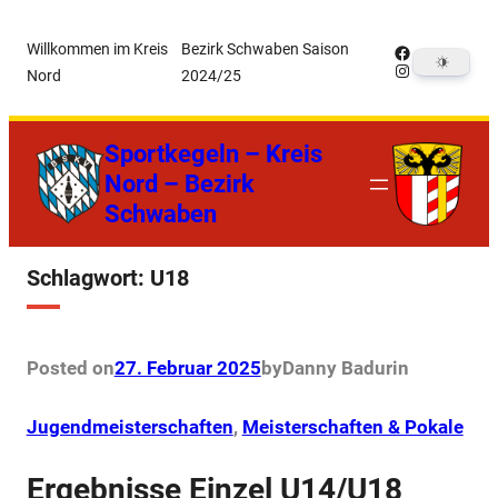
Zum
Willkommen im Kreis
Bezirk Schwaben Saison
Facebook
Inhalt
Instagram
Nord
2024/25
springen
Sportkegeln – Kreis
Nord – Bezirk
Schwaben
Schlagwort:
U18
Posted on
27. Februar 2025
by
Danny Badur
in
Jugendmeisterschaften
, 
Meisterschaften & Pokale
Ergebnisse Einzel U14/U18