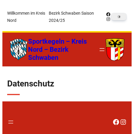
Zum
Willkommen im Kreis
Bezirk Schwaben Saison
Facebook
Inhalt
Instagram
Nord
2024/25
springen
Sportkegeln – Kreis
Nord – Bezirk
Schwaben
Datenschutz
Faceb
Inst