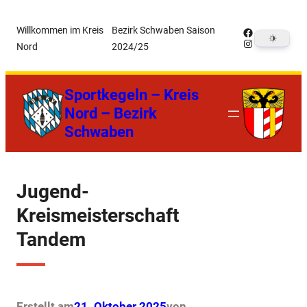
Zum
Willkommen im Kreis
Bezirk Schwaben Saison
Facebook
Inhalt
Instagram
Nord
2024/25
springen
Sportkegeln – Kreis
Nord – Bezirk
Schwaben
Jugend-
Kreismeisterschaft
Tandem
Erstellt am
21. Oktober 2025
von