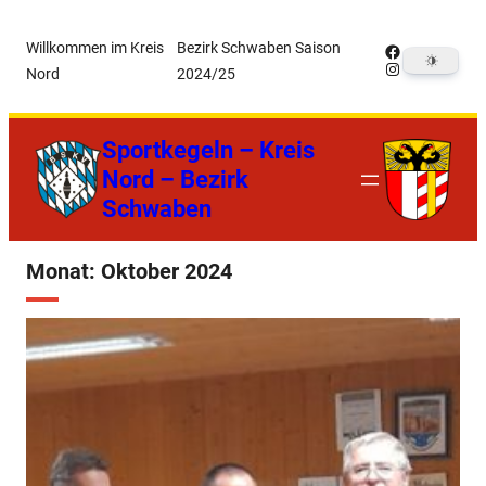
Zum
Willkommen im Kreis
Bezirk Schwaben Saison
Facebook
Inhalt
Instagram
Nord
2024/25
springen
Sportkegeln – Kreis
Nord – Bezirk
Schwaben
Monat:
Oktober 2024