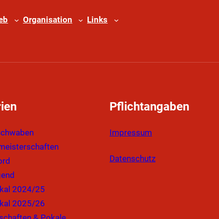
ieb
Organisation
Links
ien
Pflichtangaben
Schwaben
Impressum
eisterschaften
Datenschutz
ord
gend
kal 2024/25
kal 2025/26
schaften & Pokale