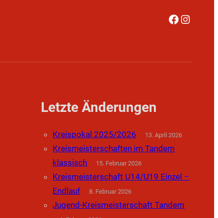
Faceboo
Instag
Letzte Änderungen
Kreispokal 2025/2026
13. April 2026
Kreismeisterschaften im Tandem
klassisch
15. Februar 2026
Kreismeisterschaft U14/U19 Einzel –
Endlauf
8. Februar 2026
Jugend-Kreismeisterschaft Tandem