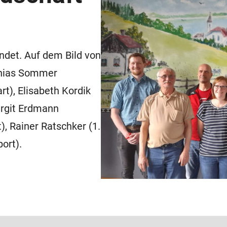
ndet. Auf dem Bild von
athias Sommer
rt), Elisabeth Kordik
Birgit Erdmann
), Rainer Ratschker (1.
ort).