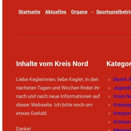
Startseite
Aktuelles
Organe
Sportspielbetr
Inhalte vom Kreis Nord
Kategor
Liebe Keglerinnen, liebe Kegler, in den
Bezirk 
nächsten Tagen und Wochen findet ihr
Jugendm
nach und nach neue Informationen auf
Kreis N
dieser Webseite. Ich bitte noch um
Kreisju
etwas Geduld.
Kreispo
Kreispo
Danke!
Meister